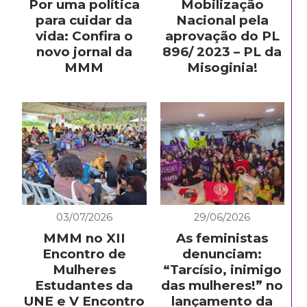
Por uma política
Mobilização
para cuidar da
Nacional pela
vida: Confira o
aprovação do PL
novo jornal da
896/ 2023 – PL da
MMM
Misoginia!
03/07/2026
29/06/2026
MMM no XII
As feministas
Encontro de
denunciam:
Mulheres
“Tarcísio, inimigo
Estudantes da
das mulheres!” no
UNE e V Encontro
lançamento da