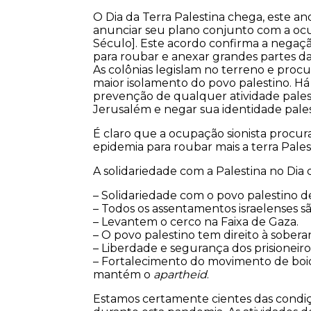
O Dia da Terra Palestina chega, este an
anunciar seu plano conjunto com a o
Século]. Este acordo confirma a negação
para roubar e anexar grandes partes das
As colônias legislam no terreno e proc
maior isolamento do povo palestino. Há 
prevenção de qualquer atividade palest
Jerusalém e negar sua identidade pales
É claro que a ocupação sionista procu
epidemia para roubar mais a terra Pales
A solidariedade com a Palestina no Dia
– Solidariedade com o povo palestino d
– Todos os assentamentos israelenses são
– Levantem o cerco na Faixa de Gaza.
– O povo palestino tem direito à soberan
– Liberdade e segurança dos prisioneiro
– Fortalecimento do movimento de boic
mantém o
apartheid
.
Estamos certamente cientes das cond