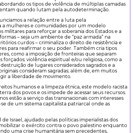
 abordando os tipos de violência de múltiplas camadas
mentam quando lutam pela autodeterminação.
nciamos a relação entre a luta pela
ta a mulheres e comunidades por um modelo
os militares para reforçar a soberania dos Estados e a
as formas – seja um ambiente de “paz armada” na
tórios curdos – criminaliza o direito de resistência e
eres para reafirmar o seu poder. Também cria tipos
heres, como a imposição de fronteiras que separam
forçados; violência espiritual e/ou religiosa, como a
 destruição de lugares considerados sagrados e a
riginais consideram sagradas; além de, em muitos
ingir a liberdade de movimento.
eitos humanos e a limpeza étnica, este modelo racista
terra dos povos e os impede de acessar seus recursos.
rnos estão a serviço das transnacionais com interesses
se de um sistema capitalista patriarcal onde as
 de Israel, ajudado pelas políticas imperialistas dos
mobilizar o exército contra o povo palestino enquanto
iando uma crise humanitária sem precedentes,