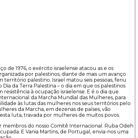
o de 1976, o exército israelense atacou as e os
ganizada por palestinos, diante de mais um avanço
território palestino. Israel matou seis pessoas, feriu
Dia da Terra Palestina – o dia em que os palestinos
m resistência à ocupação israelense. E é o dia que
Internacional da Marcha Mundial das Mulheres, para
bilidade às lutas das mulheres nos seus territórios pelo
ulheres da Marcha, em dezenas de países, vão
 esta luta, travada por mulheres de muitos povos.
por membros do nosso Comitê Internacional. Ruba Odeh
cupada. E Vania Martins, de Portugal, envia-nos uma
nação.