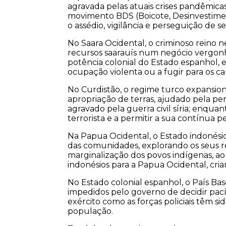
agravada pelas atuais crises pandêmi
movimento BDS (Boicote, Desinvestiment
o assédio, vigilância e perseguição de seu
No Saara Ocidental, o criminoso reino 
recursos saarauís num negócio vergonho
potência colonial do Estado espanhol, 
ocupação violenta ou a fugir para os c
No Curdistão, o regime turco expansion
apropriação de terras, ajudado pela per
agravado pela guerra civil síria; enqua
terrorista e a permitir a sua contínua pe
Na Papua Ocidental, o Estado indonési
das comunidades, explorando os seus re
marginalização dos povos indígenas, a
indonésios para a Papua Ocidental, cria
No Estado colonial espanhol, o País Ba
impedidos pelo governo de decidir pací
exército como as forças policiais têm sido
população.