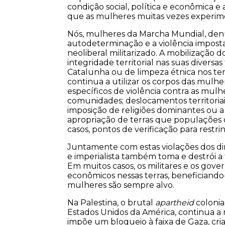
condição social, política e econômica e
que as mulheres muitas vezes experi
Nós, mulheres da Marcha Mundial, denu
autodeterminação e a violência impos
neoliberal militarizado. A mobilização d
integridade territorial nas suas divers
Catalunha ou de limpeza étnica nos terri
continua a utilizar os corpos das mulh
específicos de violência contra as mul
comunidades; deslocamentos territoriais 
imposição de religiões dominantes ou a
apropriação de terras que populações o
casos, pontos de verificação para restr
Juntamente com estas violações dos dir
e imperialista também toma e destrói a 
Em muitos casos, os militares e os gove
econômicos nessas terras, beneficiando-
mulheres são sempre alvo.
Na Palestina, o brutal
apartheid
colonial
Estados Unidos da América, continua a 
impõe um bloqueio à faixa de Gaza, cr