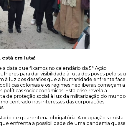
 está em luta!
 e a data que fixamos no calendário da 5ª Ação
lheres para dar visibilidade à luta dos povos pelo seu
em à luz dos desafios que a humanidade enfrenta face
olíticas coloniais e os regimes neoliberais começam a
 políticas socioeconômicas. Esta crise revela a
alta de proteção social à luz da militarização do mundo
umo centrado nos interesses das corporações
s.
estado de quarentena obrigatória. A ocupação sionista
, que enfrenta a possibilidade de uma pandemia quase