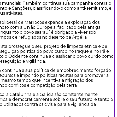
cas mundiais. Também continua sua campanha contra o
o e Sanções), classificando-o como anti-semitismo, e
s ativistas.
neoliberal de Marrocos expande a exploração dos
so com a União Europeia, facilitado pela antiga
enquanto o povo saarauí é obrigado a viver sob
ampos de refugiados no deserto da Argélia.
ista prossegue o seu projeto de limpeza étnica e de
seguição política do povo curdo no Iraque e no Irã e
nto o Ocidente continua a classificar o povo curdo como
rseguição e vigilância.
o continua a sua política de empobrecimento forçado
cursos e impondo políticas racistas para promover a
o mesmo tempo que incentiva a migração dos
ndo conflitos e competição pela terra.
sco, a Catalunha e a Galícia são constantemente
fica e democraticamente sobre o seu futuro, e tanto o
 utilizados contra os civis e para a vigilância da