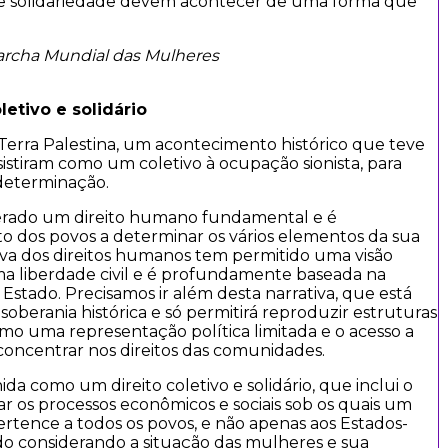
 de solidariedade devem acontecer de uma forma que
archa Mundial das Mulheres
etivo e solidário
Terra Palestina, um acontecimento histórico que teve
sistiram como um coletivo à ocupação sionista, para
odeterminação.
derado um direito humano fundamental e é
 dos povos a determinar os vários elementos da sua
iva dos direitos humanos tem permitido uma visão
a liberdade civil e é profundamente baseada na
Estado. Precisamos ir além desta narrativa, que está
oberania histórica e só permitirá reproduzir estruturas
omo uma representação política limitada e o acesso a
 concentrar nos direitos das comunidades.
da como um direito coletivo e solidário, que inclui o
ciar os processos econômicos e sociais sob os quais um
ertence a todos os povos, e não apenas aos Estados-
ado considerando a situação das mulheres e sua