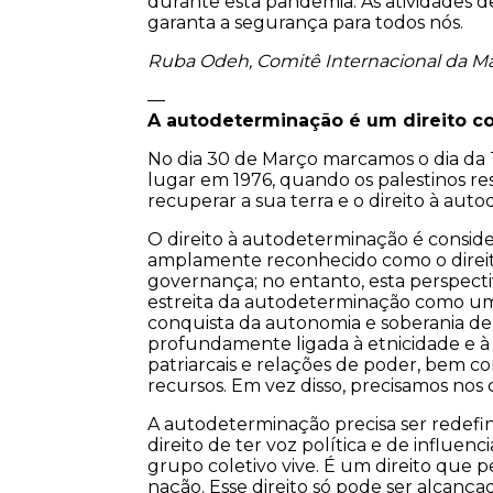
durante esta pandemia. As atividades
garanta a segurança para todos nós.
Ruba Odeh, Comitê Internacional da M
—
A autodeterminação é um direito col
No dia 30 de Março marcamos o dia da 
lugar em 1976, quando os palestinos re
recuperar a sua terra e o direito à aut
O direito à autodeterminação é consi
amplamente reconhecido como o direito
governança; no entanto, esta perspect
estreita da autodeterminação como um
conquista da autonomia e soberania de 
profundamente ligada à etnicidade e à s
patriarcais e relações de poder, bem c
recursos. Em vez disso, precisamos nos
A autodeterminação precisa ser redefini
direito de ter voz política e de influen
grupo coletivo vive. É um direito que p
nação. Esse direito só pode ser alcanç