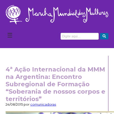
☰
4ª Ação Internacional da MMM
na Argentina: Encontro
Subregional de Formação
“Soberania de nossos corpos e
territórios”
24/08/2015 por
comunicadoras