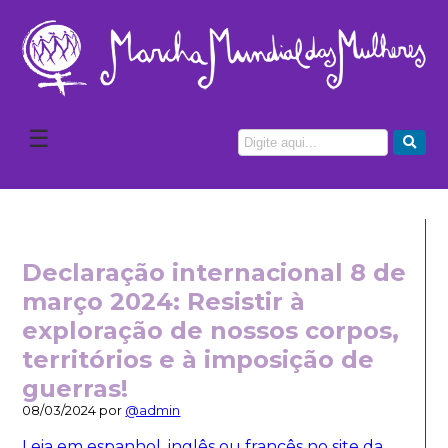
☰
Declaração internacional 8 de
março 2024: Resistir à
exploração de nossos corpos,
territórios e à imposição de
guerras!
08/03/2024 por
@admin
Leia em espanhol, inglês ou francês no site da