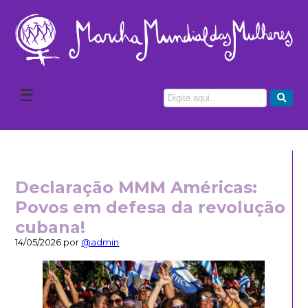
☰
Declaração MMM Américas:
Povos em defesa da revolução
cubana!
14/05/2026 por
@admin