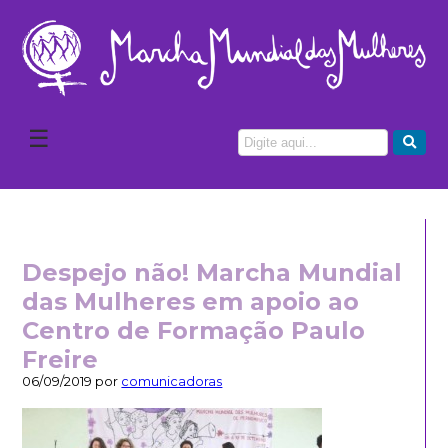
☰
Despejo não! Marcha Mundial
das Mulheres em apoio ao
Centro de Formação Paulo
Freire
06/09/2019 por
comunicadoras