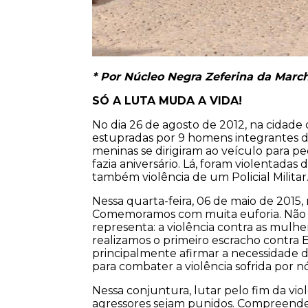
* Por Núcleo Negra Zeferina da Marc
SÓ A LUTA MUDA A VIDA!
No dia 26 de agosto de 2012, na cidade
estupradas por 9 homens integrantes 
meninas se dirigiram ao veículo para p
fazia aniversário. Lá, foram violentada
também violência de um Policial Militar
Nessa quarta-feira, 06 de maio de 2015
Comemoramos com muita euforia. Não 
representa: a violência contra as mulh
realizamos o primeiro escracho contra
principalmente afirmar a necessidade
para combater a violência sofrida por nó
Nessa conjuntura, lutar pelo fim da vi
agressores sejam punidos. Compreend