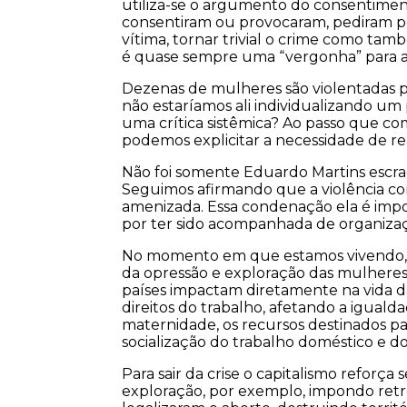
utiliza-se o argumento do consentime
consentiram ou provocaram, pediram p
vítima, tornar trivial o crime como tamb
é quase sempre uma “vergonha” para as 
Dezenas de mulheres são violentadas 
não estaríamos ali individualizando u
uma crítica sistêmica? Ao passo que c
podemos explicitar a necessidade de re
Não foi somente Eduardo Martins escra
Seguimos afirmando que a violência con
amenizada. Essa condenação ela é imp
por ter sido acompanhada de organizaçã
No momento em que estamos vivendo, d
da opressão e exploração das mulheres
países impactam diretamente na vida d
direitos do trabalho, afetando a igualdad
maternidade, os recursos destinados par
socialização do trabalho doméstico e do
Para sair da crise o capitalismo reforç
exploração, por exemplo, impondo retr