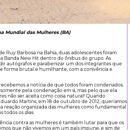
ha Mundial das Mulheres (BA)
 de Ruy Barbosa na Bahia, duas adolescentes foram
da Banda New Hit dentro do ônibus do grupo. As
edir autógrafos e parabenizar um dos integrantes que
s de forma brutal e humilhante, com a conivência e
.
, recebemos a notícia de que todos foram condenados.
somente pela condenação em si, mas pelo que ela
eres não ser aceita como coisa natural! Quando
 Eduardo Martins, em 18 de outubro de 2012, queríamos
 da reação organizada das mulheres como fundamental
s todos os dias.
olência contra as mulheres é também lutar para que os
emos que não vivemos em um país impune, e sim de