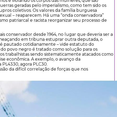
órios e violando os corpos das mulheres, que são
uerras geradas pelo imperialismo, como tem sido os
upros coletivos. Os valores da família burguesa
rossexual – reaparecem. Há uma “onda conservadora”
smo patriarcal e racista reorganizar seu processo de
ais conservador desde 1964, no lugar que deveria ser a
ameaçando em tribuna estuprar outra deputada, o
 é pautado cotidianamente – vide estatuto do
 do povo negro é tratado como solução para os
eitos trabalhistas sendo sistematicamente atacados como
rise econômica. A exemplo, o avanço da
a PL4330, agora PLC30.
ssão da difícil correlação de forças que nos