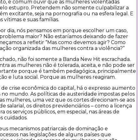
nto, é comum ouvir que as mulheres violentadas
elo estupro. Pretendem não somente culpabilizar a
ém excitante, seja na pornografia ou na esfera legal. E
vítimas e suas famílias.
por dia, nós pensamos em porque escolher um caso,
m problema maior? Não estaríamos deixando de fazer
omeçamos a refletir “Mas como devemos agir? Como
ação organizada das mulheres contra a violência?”
chado, não foi somente a Banda New Hit escrachada.
tra as mulheres não é tolerada, aceita, e não pode ser
ortante porque é também pedagógica, principalmente
o e luta social. Porque as mulheres reagiram.
e crise econômica do capital, há o expresso aumento
 no mundo. As políticas de austeridade impostas pelos
as mulheres, uma vez que os cortes direcionam-se aos
e salarial, os direitos previdenciários – como a licença
a os serviços públicos, em especial, nas áreas de
s cuidados.
a seus mecanismos patriarcais de dominação e
ocessos nas legislações de alguns países que