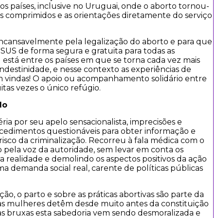
s países, inclusive no Uruguai, onde o aborto tornou-
s comprimidos e as orientações diretamente do serviço
incansavelmente pela legalização do aborto e para que
US de forma segura e gratuita para todas as
 está entre os países em que se torna cada vez mais
andestinidade, e nesse contexto as experiências de
m vindas! O apoio ou acompanhamento solidário entre
tas vezes o único refúgio.
do
ria por seu apelo sensacionalista, imprecisões e
cedimentos questionáveis para obter informação e
risco da criminalização. Recorreu à fala médica com o
co pela voz da autoridade, sem levar em conta os
 realidade e demolindo os aspectos positivos da ação
 demanda social real, carente de políticas públicas
o, o parto e sobre as práticas abortivas são parte da
 as mulheres detêm desde muito antes da constituição
 às bruxas esta sabedoria vem sendo desmoralizada e