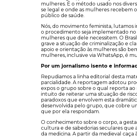
mulheres. É o método usado nos diverso
se legal e onde as mulheres recebem o
público de saúde.
Nós, do movimento feminista, lutamos 
o procedimento seja implementado no S
mulheres que dele necessitem. O Brasil
grave a situação de criminalização e cl
apoio e orientação às mulheres são be
mulheres, inclusive via WhatsApp, é mui
Por um jornalismo isento e informa
Repudiamos a linha editorial desta maté
parcialidade. A reportagem adotou pro
expos o grupo sobre o qual reporta ao 
intuito de reiterar uma situação de ris
paradoxos que envolvem esta dramática
desenvolvida pelo grupo, que cobre uma
que por ela respondam.
O conhecimento sobre o corpo, a gestaçã
cultura e de sabedorias seculares que
da medicina. A partir da medieval caça