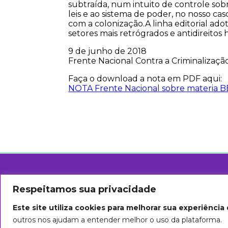
subtraída, num intuito de controle sob
leis e ao sistema de poder, no nosso caso 
com a colonização.A linha editorial ado
setores mais retrógrados e antidireitos
9 de junho de 2018
Frente Nacional Contra a Criminalizaçã
Faça o download a nota em PDF aqui:
NOTA Frente Nacional sobre materia BB
Arte do título: Biba Rigo
Respeitamos sua privacidade
Seguiremos em marcha até que todas s
Este site utiliza cookies para melhorar sua experiênci
Esta página foi licenciada com uma 
outros nos ajudam a entender melhor o uso da plataforma.