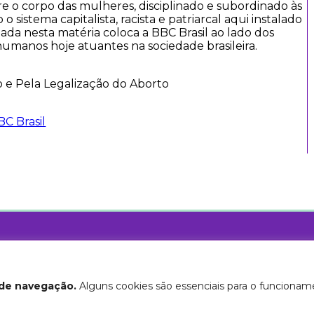
re o corpo das mulheres, disciplinado e subordinado às
o sistema capitalista, racista e patriarcal aqui instalado
tada nesta matéria coloca a BBC Brasil ao lado dos
 humanos hoje atuantes na sociedade brasileira.
o e Pela Legalização do Aborto
C Brasil
ejamos livres!
a de navegação.
Alguns cookies são essenciais para o funcionam
Licença Creative Commons