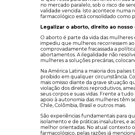
no mercado paralelo, sob o risco de s
validade vencida. Isto acontece numa 
farmacológico está consolidado como pr
Legalizar o aborto, direito ao nosso
O aborto é parte da vida das mulheres
impediu que mulheres recorressem ao p
comprovadamente fracassada a política
abortamentos. A ilegalidade não resolv
mulheres a soluções precárias, colocand
Na América Latina a maioria dos países 
proibido em qualquer circunstância. 
mais omisso diante da grave situação q
violação dos direitos reprodutivos, a
seus corpos e suas vidas. Frente a tudo i
apoio à autonomia das mulheres têm s
Chile, Colômbia, Brasil e outros mais.
São experiências fundamentais para q
isolamento e de práticas insalubres, e
melhor orientadas. No atual contexto o
farmacológico, pelas razões já mencion