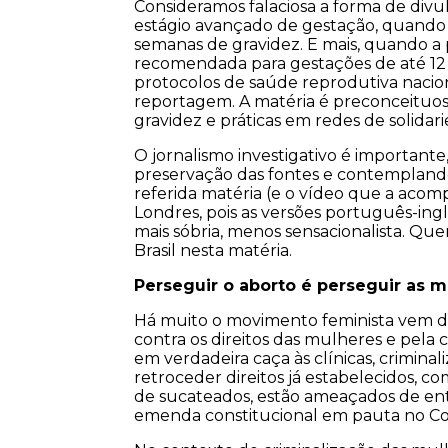
Consideramos falaciosa a forma de di
estágio avançado de gestação, quando o
semanas de gravidez. E mais, quando a p
recomendada para gestações de até 12 
protocolos de saúde reprodutiva naciona
reportagem. A matéria é preconceituosa
gravidez e práticas em redes de solidar
O jornalismo investigativo é importante,
preservação das fontes e contemplando 
referida matéria (e o vídeo que a aco
Londres, pois as versões português-ingl
mais sóbria, menos sensacionalista. Que
Brasil nesta matéria.
Perseguir o aborto é perseguir as m
Há muito o movimento feminista vem d
contra os direitos das mulheres e pela 
em verdadeira caça às clínicas, crimina
retroceder direitos já estabelecidos, c
de sucateados, estão ameaçados de ent
emenda constitucional em pauta no Co