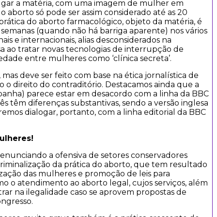
vulgar a matéria, com uma imagem de mulher em
 aborto só pode ser assim considerado até as 20
rática do aborto farmacológico, objeto da matéria, é
semanas (quando não há barriga aparente) nos vários
is e internacionais, alias desconsiderados na
 ao tratar novas tecnologias de interrupção de
iedade entre mulheres como ‘clínica secreta’.
 mas deve ser feito com base na ética jornalística de
o direito do contraditório. Destacamos ainda que a
mpanha) parece estar em desacordo com a linha da BBC
ês têm diferenças substantivas, sendo a versão inglesa
remos dialogar, portanto, com a linha editorial da BBC
ulheres!
enunciando a ofensiva de setores conservadores
criminalização da prática do aborto, que tem resultado
lização das mulheres e promoção de leis para
omo o atendimento ao aborto legal, cujos serviços, além
rar na ilegalidade caso se aprovem propostas de
ngresso.