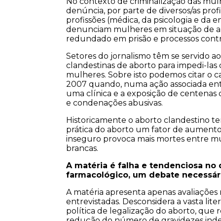
No contexto de criminalização das mul
denúncia, por parte de diversos/as profi
profissões (médica, da psicologia e da
denunciam mulheres em situação de a
redundado em prisão e processos contr
Setores do jornalismo têm se servido ao
clandestinas de aborto para impedi-la
mulheres. Sobre isto podemos citar o 
2007 quando, numa ação associada entr
uma clínica e a exposição de centena
e condenações abusivas.
Historicamente o aborto clandestino tem 
prática do aborto um fator de aumento
inseguro provoca mais mortes entre m
brancas.
A matéria é falha e tendenciosa no 
farmacológico, um debate necessár
A matéria apresenta apenas avaliações 
entrevistadas. Desconsidera a vasta lite
política de legalização do aborto, que 
redução do número de gravidezes indes