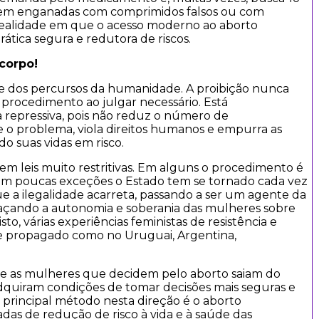
erem enganadas com comprimidos falsos ou com
realidade em que o acesso moderno ao aborto
ática segura e redutora de riscos.
 corpo!
 e dos percursos da humanidade. A proibição nunca
rocedimento ao julgar necessário. Está
 repressiva, pois não reduz o número de
e o problema, viola direitos humanos e empurra as
o suas vidas em risco.
tem leis muito restritivas. Em alguns o procedimento é
Com poucas exceções o Estado tem se tornado cada vez
ue a ilegalidade acarreta, passando a ser um agente da
meaçando a autonomia e soberania das mulheres sobre
sto, várias experiências feministas de resistência e
e propagado como no Uruguai, Argentina,
ue as mulheres que decidem pelo aborto saiam do
 adquiram condições de tomar decisões mais seguras e
 principal método nesta direção é o aborto
adas de redução de risco à vida e à saúde das