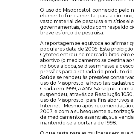
O uso do Misoprostol, conhecido pelo 
elemento fundamental para a diminuição
vasto material de pesquisa em sítios e
governamentais, todos com respaldo cie
breve esforço de pesquisa.
A reportagem se equivoca ao afirmar qu
populares data de 2005. Esta proibição
Cytotec entrou no mercado brasileiro e
abortivo (o medicamento se destina ao t
no boca a boca, se disseminasse a des
pressões para a retirada do produto do
Saúde se rendeu às pressões conservado
uso do Misoprostol a hospitais cadastr
Criada em 1999, a ANVISA seguiu com a p
suspendeu, através da Resolução 1050, 
uso do Misoprostol para fins abortivos 
Internet . Mesmo após recomendação d
2007, e com a subsequente autorização d
de medicamentos essenciais, sua venda e
mantendo-se a portaria de 1998.
O que resta para as mulheres em sua 