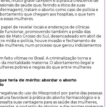
heres, muito grave também é a prática crescente de
ssionais de saúde que, ferindo a ética de suas
 enfermagem), tratam o aborto como caso de polícia e
bortamento que chegam aos hospitais, o que tem
a essas mulheres.
 papel de revelar locais e endereços de clínicas
s de funcionar, promovendo também a prisão das
caso de Mato Grosso do Sul, desencadeado em abril de
e mídia e polícia, houve invasão e fechamento de
s de mulheres, num processo que gerou indiciamentos
feito vítimas no Brasil. A criminalização torna a
 da mortalidade materna. O abortamento ilegal e
ulheres pobres e negras do que entre mulheres
que teria de mérito: abordar o aborto
io
negativas do uso do Misoprostol por parte das pessoas
ratura favorável à prática do aborto farmacológico e à
ressalta suas vantagens para as saúde das mulheres,
ejadas, e portanto de abortos, e das mortes maternas.