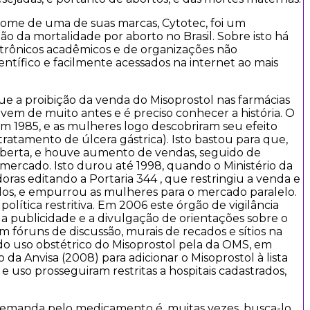
nome de uma de suas marcas, Cytotec, foi um
 da mortalidade por aborto no Brasil. Sobre isto há
letrônicos acadêmicos e de organizações não
ntífico e facilmente acessados na internet ao mais
e a proibição da venda do Misoprostol nas farmácias
 vem de muito antes e é preciso conhecer a história. O
m 1985, e as mulheres logo descobriram seu efeito
ratamento de úlcera gástrica). Isto bastou para que,
coberta, e houve aumento de vendas, seguido de
 mercado. Isto durou até 1998, quando o Ministério da
ras editando a Portaria 344 , que restringiu a venda e
ados, e empurrou as mulheres para o mercado paralelo.
olítica restritiva. Em 2006 este órgão de vigilância
a publicidade e a divulgação de orientações sobre o
em fóruns de discussão, murais de recados e sítios na
o uso obstétrico do Misoprostol pela da OMS, em
a Anvisa (2008) para adicionar o Misoprostol à lista
 uso prosseguiram restritas a hospitais cadastrados,
demanda pelo medicamento é, muitas vezes, busca-lo