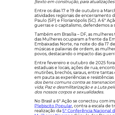
[texto em construção, para atualizações
Entre os dias 17 e 19 de outubro a Marc
atividades regionais de encerramento d
Paulo (SP) e Florianópolis (SC). A 6ª 
guerras e o capitalismo, defendemos a 
Também em Brasília – DF, as mulheres
das Mulheres ocuparam a frente da Emb
Embaixadas Norte, na noite do dia 17 
músicas e palavras de ordem, as mulhe
povos, destacando o impacto das guerr
Entre fevereiro e outubro de 2025 foram
estaduais e locais, ações de rua, encon
mutirões, brechós, saraus, entre tantas
em pauta as experiências e resistências
dos bens comuns contra as transnaciona
vida; Paz e desmilitarização e a Luta pe
dos nossos corpos e sexualidades.
No Brasil a 6ª Ação se conectou com im
Plebiscito Popular
, contra a escala de 
realização da
5ª Conferência Nacional d