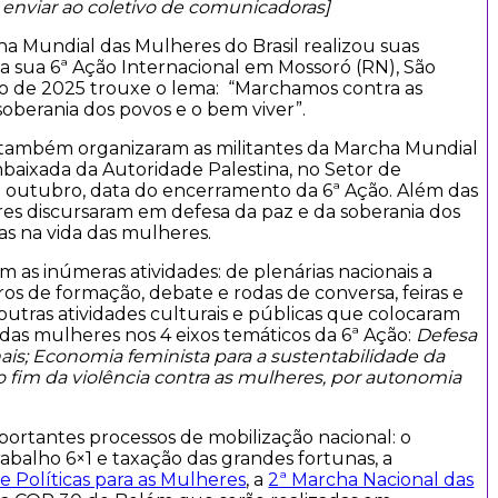
 enviar ao coletivo de comunicadoras]
ha Mundial das Mulheres do Brasil realizou suas
a sua 6ª Ação Internacional em Mossoró (RN), São
Ação de 2025 trouxe o lema: “Marchamos contra as
soberania dos povos e o bem viver”.
 também organizaram as militantes da Marcha Mundial
aixada da Autoridade Palestina, no Setor de
de outubro, data do encerramento da 6ª Ação. Além das
res discursaram em defesa da paz e da soberania dos
as na vida das mulheres.
 as inúmeras atividades: de plenárias nacionais a
tros de formação, debate e rodas de conversa, feiras e
 outras atividades culturais e públicas que colocaram
 das mulheres nos 4 eixos temáticos da 6ª Ação:
Defesa
is; Economia feminista para a sustentabilidade da
lo fim da violência contra as mulheres, por autonomia
portantes processos de mobilização nacional: o
trabalho 6×1 e taxação das grandes fortunas, a
e Políticas para as Mulheres
, a
2ª Marcha Nacional das