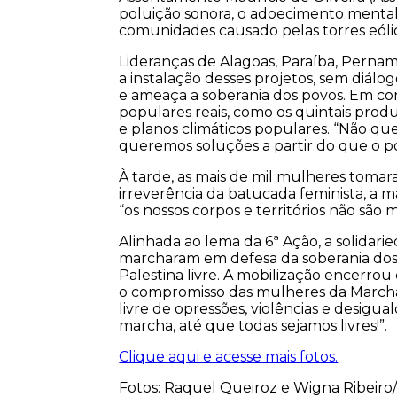
poluição sonora, o adoecimento mental
comunidades causado pelas torres eólic
Lideranças de Alagoas, Paraíba, Pern
a instalação desses projetos, sem diál
e ameaça a soberania dos povos. Em co
populares reais, como os quintais produ
e planos climáticos populares. “Não q
queremos soluções a partir do que o p
À tarde, as mais de mil mulheres tomar
irreverência da batucada feminista, a 
“os nossos corpos e territórios não são 
Alinhada ao lema da 6ª Ação, a solidari
marcharam em defesa da soberania dos 
Palestina livre. A mobilização encerro
o compromisso das mulheres da March
livre de opressões, violências e desigu
marcha, até que todas sejamos livres!”.
Clique aqui e acesse mais fotos.
Fotos: Raquel Queiroz e Wigna Ribeiro/