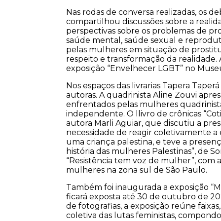
Nas rodas de conversa realizadas, os d
compartilhou discussões sobre a realid
perspectivas sobre os problemas de pr
saúde mental, saúde sexual e reprodutiv
pelas mulheres em situação de prostitu
respeito e transformação da realidade. 
exposição “Envelhecer LGBT” no Museu 
Nos espaços das livrarias Tapera Taper
autoras. A quadrinista Aline Zouvi apre
enfrentados pelas mulheres quadrinist
independente. O llivro de crônicas “Co
autora Marli Aguiar, que discutiu a pre
necessidade de reagir coletivamente a e
uma criança palestina, e teve a presenç
história das mulheres Palestinas”, de S
“Resistência tem voz de mulher”, com a
mulheres na zona sul de São Paulo.
Também foi inaugurada a exposição “M
ficará exposta até 30 de outubro de 2
de fotografias, a exposição reúne faixa
coletiva das lutas feministas, compon