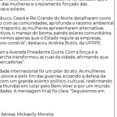
 das mulheres e o isolamento forçado das
as e solares.
ambuco, Ceará e Rio Grande do Norte detalharam como
ogo com as comunidades, aprofunda o racismo ambiental
ntraponto, as mulheres apresentaram alternativas
tivos, o manejo do bioma, painéis solares comunitários
ueremos apenas que o Estado regule as empresas,
ovo constrói”, destacou Andréa Butto, da UFRPE.
am a Avenida Presidente Dutra. Com a força e a
marcha transformou as ruas da cidade, afirmando que
mercadorias”.
edade internacional foi um pilar do ato. As mulheres
povos e pelo fim das guerras, ecoando a defesa da
u com um grande evento político-cultural, reafirmando
a Mundial em lutar pelo Bem-Viver e por um mundo
aldades. A mensagem final foi clara: “Seguiremos em
 Aéreas: Mickaelly Moreira