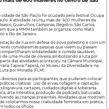
u mais de 600 mulheres no centro de São
da cidade de São Paulo foi ocupado pelo festival Ocupa
ulo. A atividade reuniu mais de 600 mulheres da
sasco, Guarulhos, Campinas, Registro, São Carlos,
s em que a MMM também se organiza, como Mato
to e Rio de Janeiro.
estação de rua em defesa do povo palestino e com um
lheres convidaram as pessoas que vivem ou passam
 e compartilharam solidariedade e comida saudável,
 de uma muda de oliveira, simbolizando a luta por
r parte das atividades aconteceu na Câmara Municipal,
aria Tapera Taperá, no Museu da Diversidade e na
Luta por Moradia (FLM).
s diversos para as participantes, que puderam colocar
ráticas criativas: uso de ervas, colagem e captação
 xilogravura, cartazes, cuidados digitais e soberania
ica, arte interativa, produção de podcasts, batucada,
volvendo as crianças presentes. Atividades que mostram
 de colocarmos nossa criatividade feminista em prática,
 todos os ofícios.