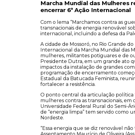
Marcha Mundial das Mulheres r
encerrar 6ª Ação Internacional
Com o lema “Marchamos contra as guerr
transnacionais de energia renovável sob
internacional, incluindo a defesa da Pale
A cidade de Mossoró, no Rio Grande do 
Internacional da Marcha Mundial das Mu
mulheres, militantes potiguares e de 
Presidente Dutra, em um grande ato que
impactos da instalação de grandes comp
programação de encerramento começou 
Estadual da Batucada Feminista, reuni
fortalecer a resistência.
O ponto central da articulação política 
mulheres contra as transnacionais, em de
Universidade Federal Rural do Semi-Ár
de “energia limpa” tem servido como u
Nordeste.
“Essa energia que se diz renovável não
Assentamento Maurício de Oliveira (As