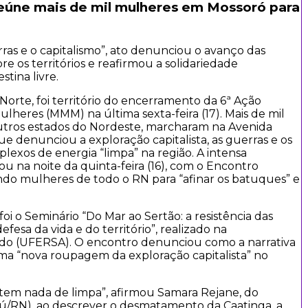
eúne mais de mil mulheres em Mossoró para
as e o capitalismo”, ato denunciou o avanço das
re os territórios e reafirmou a solidariedade
stina livre.
Norte, foi território do encerramento da 6ª Ação
lheres (MMM) na última sexta-feira (17). Mais de mil
outros estados do Nordeste, marcharam na Avenida
 denunciou a exploração capitalista, as guerras e os
lexos de energia “limpa” na região. A intensa
na noite da quinta-feira (16), com o Encontro
ndo mulheres de todo o RN para “afinar os batuques” e
foi o Seminário “Do Mar ao Sertão: a resistência das
fesa da vida e do território”, realizado na
ido (UFERSA). O encontro denunciou como a narrativa
ma “nova roupagem da exploração capitalista” no
 tem nada de limpa”, afirmou Samara Rejane, do
sú/RN), ao descrever o desmatamento da Caatinga, a