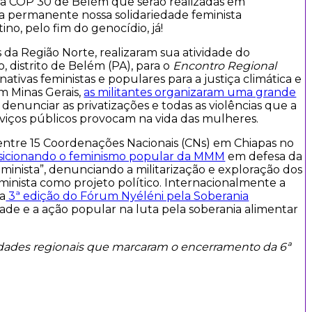
a COP 30 de Belém que serão realizadas em
permanente nossa solidariedade feminista
no, pelo fim do genocídio, já!
a Região Norte, realizaram sua atividade do
 distrito de Belém (PA), para o
Encontro Regional
tivas feministas e populares para a justiça climática e
 Minas Gerais,
as militantes organizaram uma grande
denunciar as privatizações e todas as violências que a
viços públicos provocam na vida das mulheres.
ntre 15 Coordenações Nacionais (CNs) em Chiapas no
sicionando o feminismo popular da MMM
em defesa da
feminista”, denunciando a militarização e exploração dos
eminista como projeto político. Internacionalmente a
a
3ª edição do Fórum Nyéléni pela Soberania
de e a ação popular na luta pela soberania alimentar
idades regionais que marcaram o encerramento da 6ª