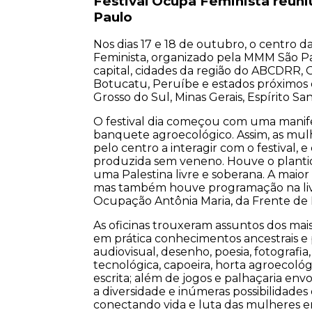
Festival Ocupa Feminista reuni
Paulo
Nos dias 17 e 18 de outubro, o centro 
Feminista, organizado pela MMM São Pa
capital, cidades da região do ABCDRR, O
Botucatu, Peruíbe e estados próximo
Grosso do Sul, Minas Gerais, Espírito San
O festival dia começou com uma manif
banquete agroecológico. Assim, as mu
pelo centro a interagir com o festival,
produzida sem veneno. Houve o plantio
uma Palestina livre e soberana. A maio
mas também houve programação na livr
Ocupação Antônia Maria, da Frente de 
As oficinas trouxeram assuntos dos mai
em prática conhecimentos ancestrais e p
audiovisual, desenho, poesia, fotografia,
tecnológica, capoeira, horta agroecológ
escrita; além de jogos e palhaçaria en
a diversidade e inúmeras possibilidades
conectando vida e luta das mulheres em