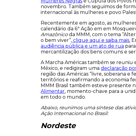
Mulheres Negras
e Cúpula dos Povos n
novembro. Também seguimos de forma 
internacional às mulheres e povo Palesti
Recentemente em agosto, as mulheres d
calendário da 6ª Ação em em Mosqueiro,
Amazônico
da MMM, com o tema “Alterna
o bem viver”,
clique aqui e saiba mais.
Em
audiência pública e um ato de rua
para 
mercantilização dos bens comuns e ser
A Marcha Américas também se reuniu e
México, e redigiram uma
declaração po
região das Américas “livre, soberana e 
territórios e reafirmando a economia f
MMM Brasil também esteve presente n
Alimentar
, momento-chave para a unida
em todo o mundo.
Abaixo, reunimos uma síntese das ativ
Ação Internacional no Brasil:
Nordeste