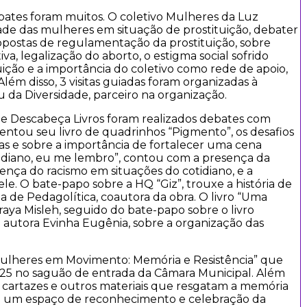
ebates foram muitos. O coletivo Mulheres da Luz
ade das mulheres em situação de prostituição, debater
opostas de regulamentação da prostituição, sobre
a, legalização do aborto, o estigma social sofrido
ição e a importância do coletivo como rede de apoio,
Além disso, 3 visitas guiadas foram organizadas à
da Diversidade, parceiro na organização.
á e Descabeça Livros foram realizados debates com
sentou seu livro de quadrinhos “Pigmento”, os desafios
as e sobre a importância de fortalecer uma cena
tidiano, eu me lembro”, contou com a presença da
sença do racismo em situações do cotidiano, e a
le. O bate-papo sobre a HQ “Giz”, trouxe a história de
a de Pedagolítica, coautora da obra. O livro “Uma
oraya Misleh, seguido do bate-papo sobre o livro
 autora Evinha Eugênia, sobre a organização das
ulheres em Movimento: Memória e Resistência” que
025 no saguão de entrada da Câmara Municipal. Além
s, cartazes e outros materiais que resgatam a memória
do um espaço de reconhecimento e celebração da