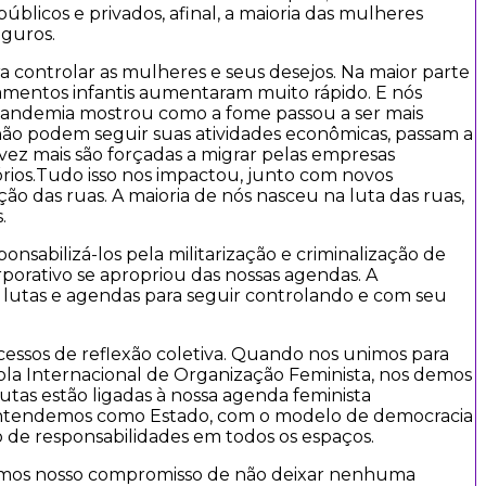
licos e privados, afinal, a maioria das mulheres
eguros.
a controlar as mulheres e seus desejos. Na maior parte
asamentos infantis aumentaram muito rápido. E nós
A pandemia mostrou como a fome passou a ser mais
não podem seguir suas atividades econômicas, passam a
vez mais são forçadas a migrar pelas empresas
órios.Tudo isso nos impactou, junto com novos
o das ruas. A maioria de nós nasceu na luta das ruas,
.
onsabilizá-los pela militarização e criminalização de
porativo se apropriou das nossas agendas. A
 lutas e agendas para seguir controlando e com seu
cessos de reflexão coletiva. Quando nos unimos para
cola Internacional de Organização Feminista, nos demos
tas estão ligadas à nossa agenda feminista
e entendemos como Estado, com o modelo de democracia
e responsabilidades em todos os espaços.
amos nosso compromisso de não deixar nenhuma