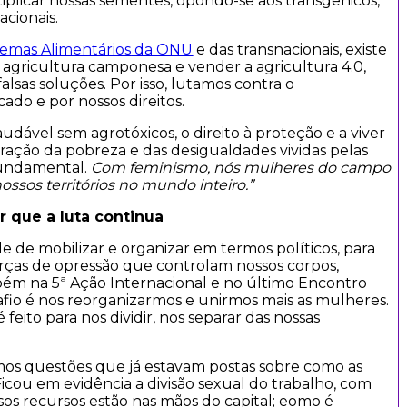
tiplicar nossas sementes, opondo-se aos transgênicos,
acionais.
temas Alimentários
da ONU
e das transnacionais, existe
agricultura camponesa e vender a agricultura 4.0,
sas soluções. Por isso, lutamos contra o
cado e por nossos direitos.
audável sem agrotóxicos, o direito à proteção e a viver
eração da pobreza e das desigualdades vividas pelas
fundamental.
Com feminismo, nós mulheres do campo
ossos territórios no mundo inteiro
.”
r que a luta continua
 de mobilizar e organizar em termos políticos, para
orças de opressão que controlam nossos corpos,
bém na 5ª Ação Internacional e no último Encontro
fio é nos reorganizarmos e unirmos mais as mulheres.
ito para nos dividir, nos separar das nossas
os questões que já estavam postas sobre como as
icou em evidência a divisão sexual do trabalho, com
os recursos estão nas mãos do capital; eomo é