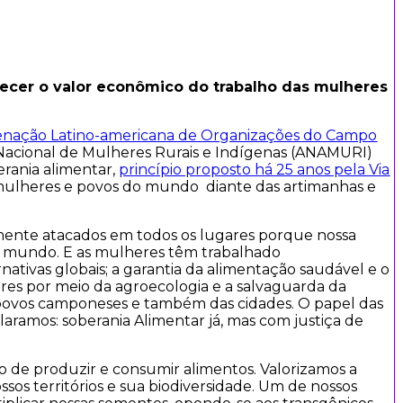
ecer o valor econômico do trabalho das mulheres
denação Latino-americana de Organizações do Campo
Nacional de Mulheres Rurais e Indígenas (ANAMURI)
erania alimentar,
princípio proposto há 25 anos pela Via
 mulheres e povos do mundo diante das artimanhas e
mente atacados em todos os lugares porque nossa
no mundo. E as mulheres têm trabalhado
nativas globais; a garantia da alimentação saudável e o
res por meio da agroecologia e a salvaguarda da
s povos camponeses e também das cidades. O papel das
aramos: soberania Alimentar já, mas com justiça de
o de produzir e consumir alimentos. Valorizamos a
sos territórios e sua biodiversidade. Um de nossos