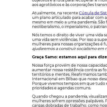
objetivos é a luta para recuperar e mul
aos agrotóxicos e às corporações transn
Atualmente, na recente
Cúpula de Sis
um plano articulado para acabar com a 
mesmo em meio a uma pandemia. São fal
neoliberalismo, o imperialismo, o patriar
Nós temos o direito de viver uma vida s
uma vida sem violências. Por isso a sup
mulheres para nossas organizações é 
ajudaremos a construir socialismo em n
Graça Samo: e
stamos aqui
para dize
Nossa força provém de nossa capacidade
aumentar nossa resistência contra as f
territórios e mentes. Reafirmamos tam
Internacional em Bilbao que nosso desa
Porque vivemos tempos em que tudo é fe
prioridades e agendas comuns.
Quando chegou a pandemia, visualizam
mulheres sofrem opressões palpáveis. F
cargas dobradas de trabalho; como noss