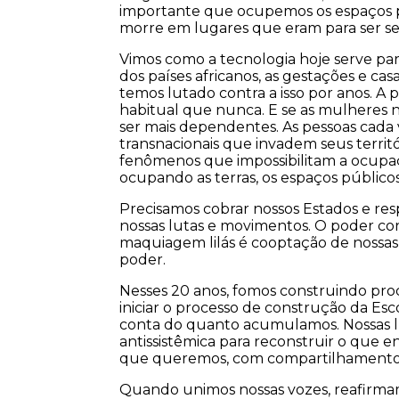
importante que ocupemos os espaços púb
morre em lugares que eram para ser s
Vimos como a tecnologia hoje serve par
dos países africanos, as gestações e c
temos lutado contra a isso por anos. 
habitual que nunca. E se as mulheres 
ser mais dependentes. As pessoas cada 
transnacionais que invadem seus territ
fenômenos que impossibilitam a ocupaçã
ocupando as terras, os espaços públicos
Precisamos cobrar nossos Estados e resp
nossas lutas e movimentos. O poder cor
maquiagem lilás é cooptação de nossas
poder.
Nesses 20 anos, fomos construindo pro
iniciar o processo de construção da Es
conta do quanto acumulamos. Nossas lu
antissistêmica para reconstruir o qu
que queremos, com compartilhamento d
Quando unimos nossas vozes, reafirm