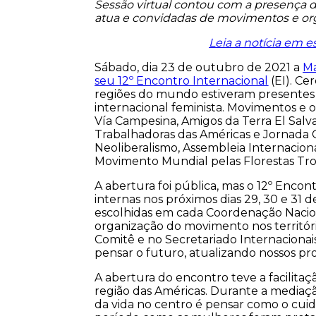
Sessão virtual contou com a presença 
atua e convidadas de movimentos e org
Leia a notícia em e
Sábado, dia 23 de outubro de 2021 a
Ma
seu 12º Encontro Internacional
(EI). Ce
regiões do mundo estiveram presentes p
internacional feminista. Movimentos e 
Vía Campesina, Amigos da Terra El Salv
Trabalhadoras das Américas e Jornada C
Neoliberalismo, Assembleia Internacion
Movimento Mundial pelas Florestas Trop
A abertura foi pública, mas o 12º Enco
internas nos próximos dias 29, 30 e 3
escolhidas em cada Coordenação Nacion
organização do movimento nos territó
Comitê e no Secretariado Internacionai
pensar o futuro, atualizando nossos pro
A abertura do encontro teve a facilita
região das Américas. Durante a mediaç
da vida no centro é pensar como o cuid