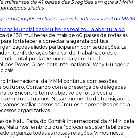
de militantes de 41 países das 5 regiões em que a MMM
anizações aliadas
spanhol, inglês ou francês no site internacional da MMM
rcha Mundial das Mulheres realizou
a abertura do
rca de 130 mulheres de mais de 40 países de todas as
ara fortalecer e conectar a agenda política
organizações aliados participaram com saudações: La
ador, Confederação Sindical de Trabalhadores e
ontinental por la Democracia y contra el
al dos Povos, Grassroots International, Why Hunger e
icais.
ntro Internacional da MMM continua com sessões
1 de outubro. Contando com a presença de delegadas
al, o Encontro tem o objetivo de fortalecer a
rios em que atuamos. Nesse momento de transição no
s, vamos avaliar nossos acúmulos e aprendizados para
cessos organizativos.
ção de Nalu Faria, do Comitê Internacional da MMM pela
ão, Nalu nos lembrou que “colocar a sustentabilidade
ado organiza todas as nossas relações. Vimos neste