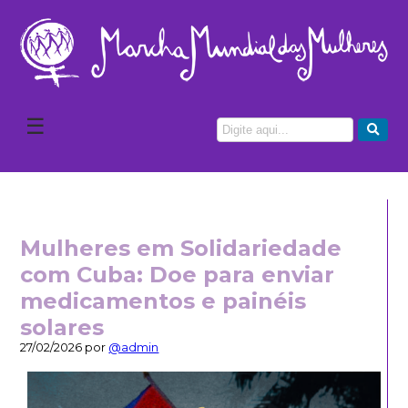
☰
Mulheres em Solidariedade
com Cuba: Doe para enviar
medicamentos e painéis
solares
27/02/2026 por
@admin