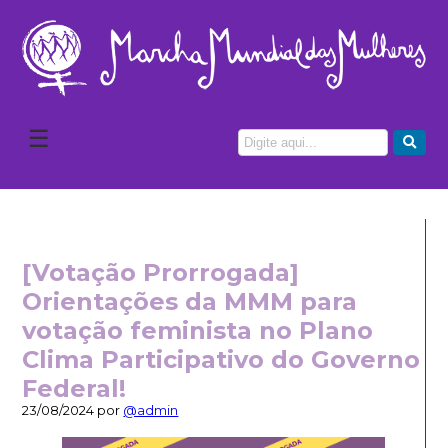
☰
[Votação Prorrogada]
Orientações da MMM para
votação feminista no Plano
Clima Participativo do Governo
Federal!
23/08/2024 por
@admin