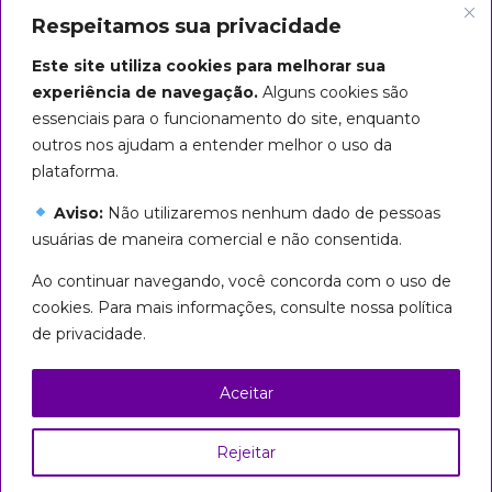
Respeitamos sua privacidade
Este site utiliza cookies para melhorar sua
experiência de navegação.
Alguns cookies são
essenciais para o funcionamento do site, enquanto
outros nos ajudam a entender melhor o uso da
plataforma.
Aviso:
Não utilizaremos nenhum dado de pessoas
usuárias de maneira comercial e não consentida.
Arte do título: Biba Rigo
Ao continuar navegando, você concorda com o uso de
Seguiremos em marcha até que
cookies. Para mais informações, consulte nossa política
todas sejamos livres!
de privacidade.
Esta página foi licenciada com uma Licença
Creative Commons
Aceitar
Atribuição – Uso Não Comercial – Partilha nos
Mesmos Termos 3.0 Brasil
Rejeitar