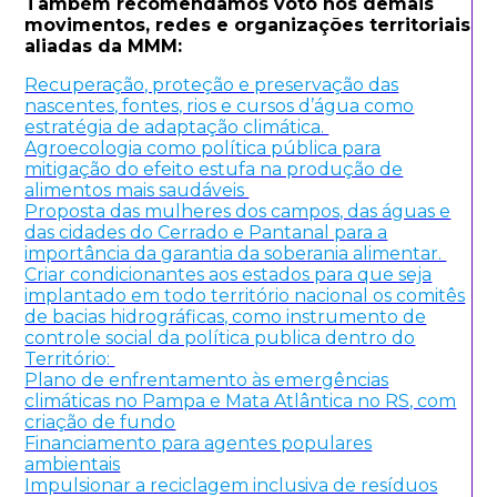
Também recomendamos voto nos demais
movimentos, redes e organizações territoriais
aliadas da MMM:
Recuperação, proteção e preservação das
nascentes, fontes, rios e cursos d’água como
estratégia de adaptação climática.
Agroecologia como política pública para
mitigação do efeito estufa na produção de
alimentos mais saudáveis
Proposta das mulheres dos campos, das águas e
das cidades do Cerrado e Pantanal para a
importância da garantia da soberania alimentar.
Criar condicionantes aos estados para que seja
implantado em todo território nacional os comitês
de bacias hidrográficas, como instrumento de
controle social da política publica dentro do
Território:
Plano de enfrentamento às emergências
climáticas no Pampa e Mata Atlântica no RS, com
criação de fundo
Financiamento para agentes populares
ambientais
Impulsionar a reciclagem inclusiva de resíduos