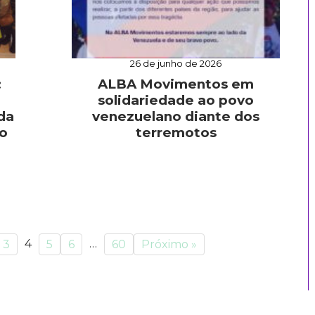
26 de junho de 2026
:
ALBA Movimentos em
solidariedade ao povo
da
venezuelano diante dos
o
terremotos
4
…
3
5
6
60
Próximo »