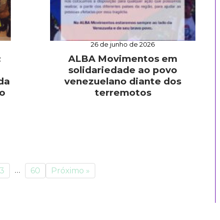
26 de junho de 2026
:
ALBA Movimentos em
solidariedade ao povo
da
venezuelano diante dos
o
terremotos
…
3
60
Próximo »