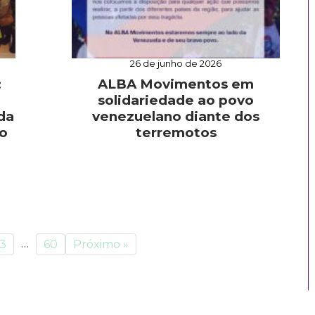
26 de junho de 2026
:
ALBA Movimentos em
solidariedade ao povo
da
venezuelano diante dos
o
terremotos
…
3
60
Próximo »