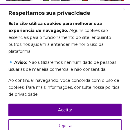
Respeitamos sua privacidade
Este site utiliza cookies para melhorar sua
experiência de navegação.
Alguns cookies são
essenciais para o funcionamento do site, enquanto
outros nos ajudam a entender melhor o uso da
plataforma.
Aviso:
Não utilizaremos nenhum dado de pessoas
usuárias de maneira comercial e não consentida.
Arte do título: Biba Rigo
Ao continuar navegando, você concorda com o uso de
Seguiremos em marcha até que
cookies. Para mais informações, consulte nossa política
todas sejamos livres!
de privacidade.
Esta página foi licenciada com uma Licença
Creative Commons
Aceitar
Atribuição – Uso Não Comercial – Partilha nos
Mesmos Termos 3.0 Brasil
Rejeitar