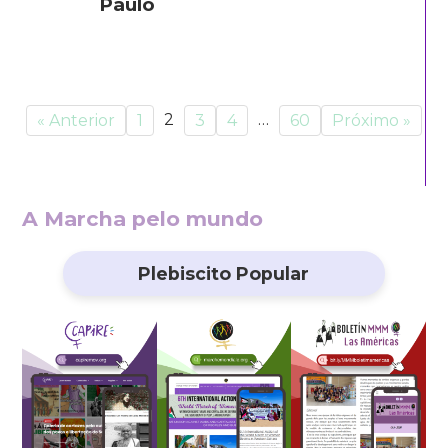
Paulo
2
…
« Anterior
1
3
4
60
Próximo »
A Marcha pelo mundo
Plebiscito Popular