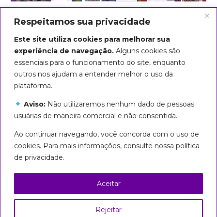
Respeitamos sua privacidade
Este site utiliza cookies para melhorar sua
experiência de navegação.
Alguns cookies são
essenciais para o funcionamento do site, enquanto
outros nos ajudam a entender melhor o uso da
plataforma.
Aviso:
Não utilizaremos nenhum dado de pessoas
usuárias de maneira comercial e não consentida.
Arte do título: Biba Rigo
Ao continuar navegando, você concorda com o uso de
Seguiremos em marcha até que
cookies. Para mais informações, consulte nossa política
todas sejamos livres!
de privacidade.
Esta página foi licenciada com uma Licença
Creative Commons
Aceitar
Atribuição – Uso Não Comercial – Partilha nos
Mesmos Termos 3.0 Brasil
Rejeitar