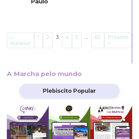
Paulo
3
…
«
1
2
4
5
60
Próximo
Anterior
»
A Marcha pelo mundo
Plebiscito Popular