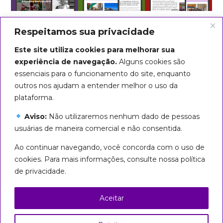
Respeitamos sua privacidade
Este site utiliza cookies para melhorar sua
experiência de navegação.
Alguns cookies são
essenciais para o funcionamento do site, enquanto
outros nos ajudam a entender melhor o uso da
plataforma.
Aviso:
Não utilizaremos nenhum dado de pessoas
usuárias de maneira comercial e não consentida.
Arte do título: Biba Rigo
Ao continuar navegando, você concorda com o uso de
Seguiremos em marcha até que
cookies. Para mais informações, consulte nossa política
todas sejamos livres!
de privacidade.
Esta página foi licenciada com uma Licença
Creative Commons
Aceitar
Atribuição – Uso Não Comercial – Partilha nos
Mesmos Termos 3.0 Brasil