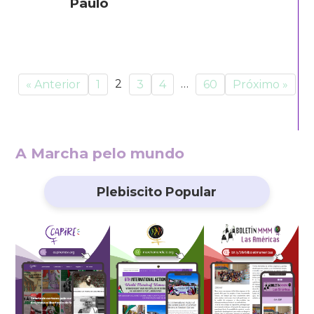
Paulo
2
…
« Anterior
1
3
4
60
Próximo »
A Marcha pelo mundo
Plebiscito Popular