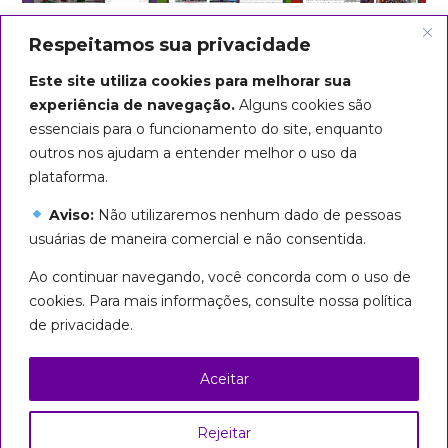
Respeitamos sua privacidade
Este site utiliza cookies para melhorar sua
experiência de navegação.
Alguns cookies são
essenciais para o funcionamento do site, enquanto
outros nos ajudam a entender melhor o uso da
plataforma.
Aviso:
Não utilizaremos nenhum dado de pessoas
usuárias de maneira comercial e não consentida.
Arte do título: Biba Rigo
Ao continuar navegando, você concorda com o uso de
Seguiremos em marcha até que
cookies. Para mais informações, consulte nossa política
todas sejamos livres!
de privacidade.
Esta página foi licenciada com uma Licença
Creative Commons
Aceitar
Atribuição – Uso Não Comercial – Partilha nos
Mesmos Termos 3.0 Brasil
Rejeitar