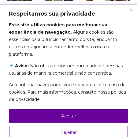
Respeitamos sua privacidade
Este site utiliza cookies para melhorar sua
experiência de navegação.
Alguns cookies são
essenciais para o funcionamento do site, enquanto
outros nos ajudam a entender melhor o uso da
plataforma.
Aviso:
Não utilizaremos nenhum dado de pessoas
usuárias de maneira comercial e não consentida.
Arte do título: Biba Rigo
Ao continuar navegando, você concorda com o uso de
Seguiremos em marcha até que
cookies. Para mais informações, consulte nossa política
todas sejamos livres!
de privacidade.
Esta página foi licenciada com uma Licença
Creative Commons
Aceitar
Atribuição – Uso Não Comercial – Partilha nos
Mesmos Termos 3.0 Brasil
Rejeitar