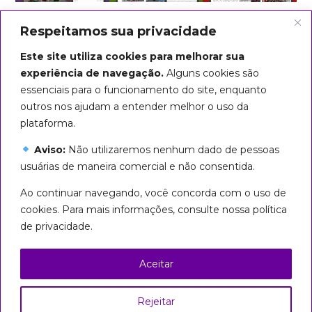
Respeitamos sua privacidade
Este site utiliza cookies para melhorar sua
experiência de navegação.
Alguns cookies são
essenciais para o funcionamento do site, enquanto
outros nos ajudam a entender melhor o uso da
plataforma.
Aviso:
Não utilizaremos nenhum dado de pessoas
usuárias de maneira comercial e não consentida.
Arte do título: Biba Rigo
Ao continuar navegando, você concorda com o uso de
Seguiremos em marcha até que
cookies. Para mais informações, consulte nossa política
todas sejamos livres!
de privacidade.
Esta página foi licenciada com uma Licença
Creative Commons
Aceitar
Atribuição – Uso Não Comercial – Partilha nos
Mesmos Termos 3.0 Brasil
Rejeitar