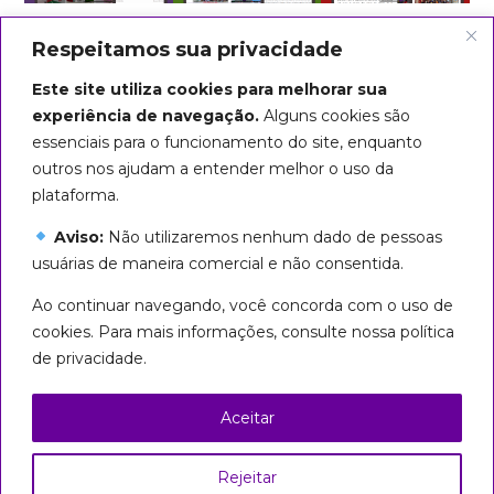
Respeitamos sua privacidade
Este site utiliza cookies para melhorar sua
experiência de navegação.
Alguns cookies são
essenciais para o funcionamento do site, enquanto
outros nos ajudam a entender melhor o uso da
plataforma.
Aviso:
Não utilizaremos nenhum dado de pessoas
usuárias de maneira comercial e não consentida.
Arte do título: Biba Rigo
Ao continuar navegando, você concorda com o uso de
Seguiremos em marcha até que
cookies. Para mais informações, consulte nossa política
todas sejamos livres!
de privacidade.
Esta página foi licenciada com uma Licença
Creative Commons
Aceitar
Atribuição – Uso Não Comercial – Partilha nos
Mesmos Termos 3.0 Brasil
Rejeitar