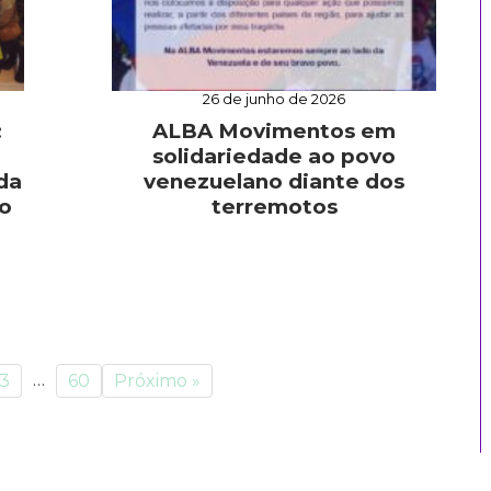
26 de junho de 2026
:
ALBA Movimentos em
solidariedade ao povo
da
venezuelano diante dos
o
terremotos
…
3
60
Próximo »