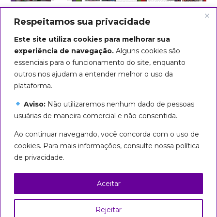
Respeitamos sua privacidade
Este site utiliza cookies para melhorar sua
experiência de navegação.
Alguns cookies são
essenciais para o funcionamento do site, enquanto
outros nos ajudam a entender melhor o uso da
plataforma.
Aviso:
Não utilizaremos nenhum dado de pessoas
usuárias de maneira comercial e não consentida.
Arte do título: Biba Rigo
Ao continuar navegando, você concorda com o uso de
Seguiremos em marcha até que
cookies. Para mais informações, consulte nossa política
todas sejamos livres!
de privacidade.
Esta página foi licenciada com uma Licença
Creative Commons
Aceitar
Atribuição – Uso Não Comercial – Partilha nos
Mesmos Termos 3.0 Brasil
Rejeitar