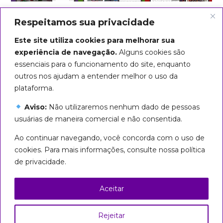
Respeitamos sua privacidade
Este site utiliza cookies para melhorar sua
experiência de navegação.
Alguns cookies são
essenciais para o funcionamento do site, enquanto
outros nos ajudam a entender melhor o uso da
plataforma.
Aviso:
Não utilizaremos nenhum dado de pessoas
usuárias de maneira comercial e não consentida.
Arte do título: Biba Rigo
Ao continuar navegando, você concorda com o uso de
Seguiremos em marcha até que
cookies. Para mais informações, consulte nossa política
todas sejamos livres!
de privacidade.
Esta página foi licenciada com uma Licença
Creative Commons
Aceitar
Atribuição – Uso Não Comercial – Partilha nos
Mesmos Termos 3.0 Brasil
Rejeitar