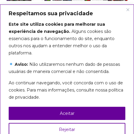
Respeitamos sua privacidade
Este site utiliza cookies para melhorar sua
experiência de navegação.
Alguns cookies são
essenciais para o funcionamento do site, enquanto
outros nos ajudam a entender melhor o uso da
plataforma.
Aviso:
Não utilizaremos nenhum dado de pessoas
usuárias de maneira comercial e não consentida.
Arte do título: Biba Rigo
Ao continuar navegando, você concorda com o uso de
Seguiremos em marcha até que
cookies. Para mais informações, consulte nossa política
todas sejamos livres!
de privacidade.
Esta página foi licenciada com uma Licença
Creative Commons
Aceitar
Atribuição – Uso Não Comercial – Partilha nos
Mesmos Termos 3.0 Brasil
Rejeitar