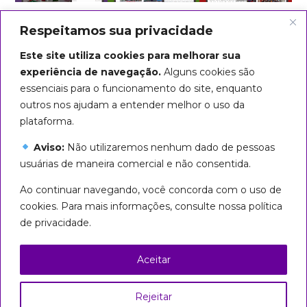
Respeitamos sua privacidade
Este site utiliza cookies para melhorar sua
experiência de navegação.
Alguns cookies são
essenciais para o funcionamento do site, enquanto
outros nos ajudam a entender melhor o uso da
plataforma.
Aviso:
Não utilizaremos nenhum dado de pessoas
usuárias de maneira comercial e não consentida.
Arte do título: Biba Rigo
Ao continuar navegando, você concorda com o uso de
Seguiremos em marcha até que
cookies. Para mais informações, consulte nossa política
todas sejamos livres!
de privacidade.
Esta página foi licenciada com uma Licença
Creative Commons
Aceitar
Atribuição – Uso Não Comercial – Partilha nos
Mesmos Termos 3.0 Brasil
Rejeitar