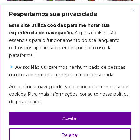
Respeitamos sua privacidade
Este site utiliza cookies para melhorar sua
experiência de navegação.
Alguns cookies são
essenciais para o funcionamento do site, enquanto
outros nos ajudam a entender melhor o uso da
plataforma.
Aviso:
Não utilizaremos nenhum dado de pessoas
usuárias de maneira comercial e não consentida.
Arte do título: Biba Rigo
Ao continuar navegando, você concorda com o uso de
Seguiremos em marcha até que
cookies. Para mais informações, consulte nossa política
todas sejamos livres!
de privacidade.
Esta página foi licenciada com uma Licença
Creative Commons
Aceitar
Atribuição – Uso Não Comercial – Partilha nos
Mesmos Termos 3.0 Brasil
Rejeitar