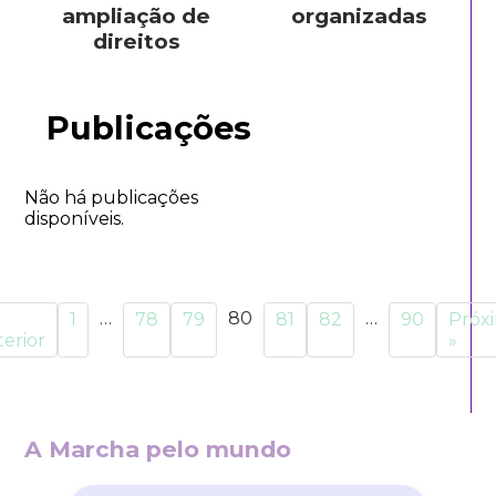
ampliação de
organizadas
direitos
Publicações
Não há publicações
disponíveis.
…
80
…
1
78
79
81
82
90
Próx
erior
»
A Marcha pelo mundo