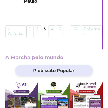
Paulo
3
…
«
1
2
4
5
60
Próximo
Anterior
»
A Marcha pelo mundo
Plebiscito Popular