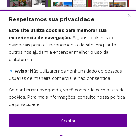
Respeitamos sua privacidade
Este site utiliza cookies para melhorar sua
experiência de navegação.
Alguns cookies são
essenciais para o funcionamento do site, enquanto
outros nos ajudam a entender melhor o uso da
plataforma.
Aviso:
Não utilizaremos nenhum dado de pessoas
usuárias de maneira comercial e não consentida.
Arte do título: Biba Rigo
Ao continuar navegando, você concorda com o uso de
Seguiremos em marcha até que
cookies. Para mais informações, consulte nossa política
todas sejamos livres!
de privacidade.
Esta página foi licenciada com uma Licença
Creative Commons
Aceitar
Atribuição – Uso Não Comercial – Partilha nos
Mesmos Termos 3.0 Brasil